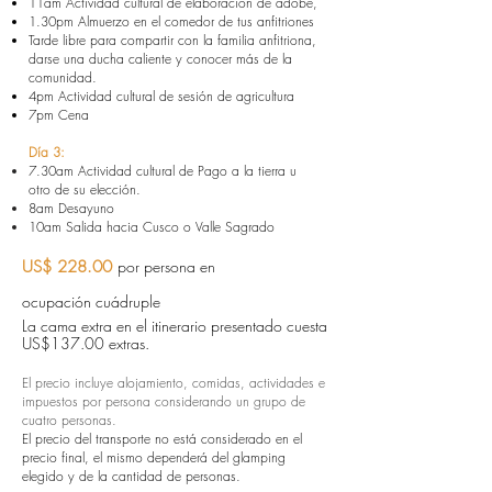
11am Actividad cultural de elaboración de adobe,
1.30pm Almuerzo en el comedor de tus anfitriones
Tarde libre para compartir con la familia anfitriona,
darse una ducha caliente y conocer más de la
comunidad.
4pm Actividad cultural de sesión de agricultura
7pm Cena
Día 3:
7.30am Actividad cultural de Pago a la tierra u
otro de su elección.
8am Desayuno
10am Salida hacia Cusco o Valle Sagrado
US$ 228.00
por persona en
ocupación
cuádruple
La cama extra en el itinerario presentado cuesta
US$137.00 extras.
El precio incluye alojamiento, comidas, actividades e
impuestos por persona considerando un grupo de
cuatro personas.
El precio del transporte no está considerado en el
precio final, el mismo dependerá del glamping
elegido y de la cantidad de personas.