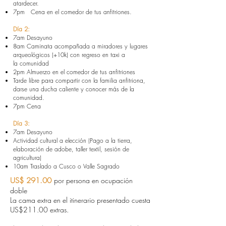
atardecer.
7pm Cena en el comedor de tus anfitriones.
Día 2:
7am Desayuno
8am Caminata acompañada a miradores y lugares
arqueológicos (+10k) con regreso en taxi a
la
comunidad
2pm Almuerzo en el comedor de tus anfitriones
Tarde libre para compartir con la familia anfitriona,
darse una ducha caliente y conocer más de la
comunidad.
7pm Cena
Día 3:
7am Desayuno
Actividad cultural a elección (Pago a la tierra,
elaboración de adobe, taller textil, sesión de
agricultura)
10am Traslado a Cusco o Valle Sagrado
US$ 291.00
por persona en ocupación
doble
La cama extra en el itinerario presentado cuesta
US$211.00 extras.