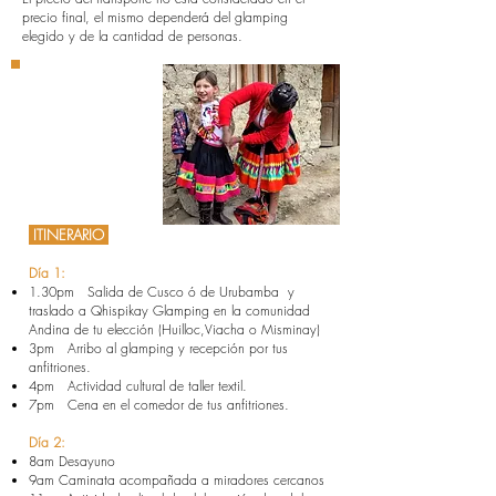
precio final, el mismo dependerá del glamping
elegido y de la cantidad de personas.
Reserva AHORA
CULTURA EN FAMILIA
ITINERARIO
Día 1:
1.30pm Salida de Cusco ó de Urubamba y
traslado a Qhispikay Glamping en la comunidad
Andina de tu elección (Huilloc,Viacha o Misminay)
3pm Arribo al glamping y recepción por tus
anfitriones.
4pm Actividad cultural de taller textil.
7pm Cena en el comedor de tus anfitriones.
Día 2:
8am Desayuno
9am Caminata acompañada a miradores cercanos