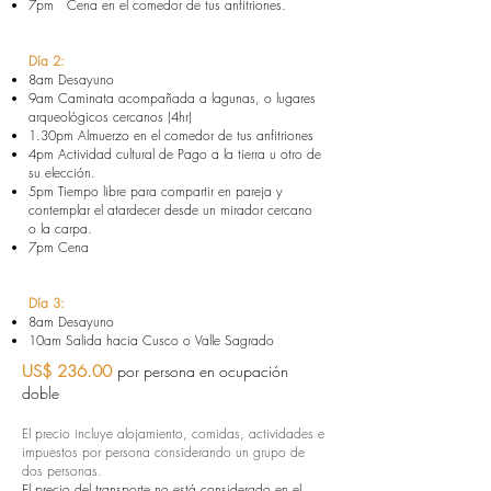
7pm Cena en el comedor de tus anfitriones.
Día 2:
8am Desayuno
9am Caminata acompañada a lagunas, o lugares
arqueológicos cercanos (4hr)
1.30pm Almuerzo en el comedor de tus anfitriones
4pm Actividad cultural de Pago a la tierra u otro de
su elección.
5pm Tiempo libre para compartir en pareja y
contemplar el atardecer desde un mirador cercano
o la carpa.
7pm Cena
Día 3:
8am Desayuno
10am Salida hacia Cusco o Valle Sagrado
US$ 236.00
por persona en ocupación
doble
El precio incluye alojamiento, comidas, actividades e
impuestos por persona considerando un grupo de
dos personas.
El precio del transporte no está considerado en el