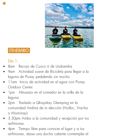
Reserva AHORA
TOUR DE AVENTURA
ITINERARIO
Día 1:
8am Recojo de Cusco ó de Urubamba
9am Actividad suave de Bicicleta para llegar a la
laguna de Piuray pedalendo sin mucho
11am Inicio de actividad en el agua con Piuray
Outdoor Center.
1pm Almuerzo en el comedor en la orilla de la
laguna.
2pm Traslado a Qhispikay Glamping en la
comunidad Andina de tu elección (Huilloc, Viacha
o Misminay)
3.30pm Arribo a la comunidad y recepción por tus
anfitriones.
4pm Tiempo libre para conocer el lugar y a tus
anfitriones, darse una ducha caliente
contemplar el