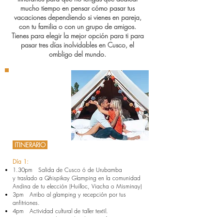
mucho tiempo en pensar cómo pasar tus
vacaciones dependiendo si vienes en pareja,
con tu familia o con un grupo de amigos.
Tienes para elegir la mejor opción para ti para
pasar tres días inolvidables en Cusco, el
ombligo del mundo.
ESCAPADA
ROMÁNTICA
ITINERARIO
Día 1:
1.30pm Salida de Cusco ó de Urubamba
y traslado a Qhispikay Glamping en la comunidad
Andina de tu elección (Huilloc, Viacha o Misminay)
3pm Arribo al glamping y recepción por tus
anfitriones.
4pm Actividad cultural de taller textil.